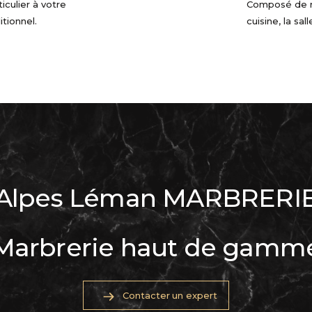
iculier à votre
Composé de min
itionnel.
cuisine, la sal
Alpes Léman MARBRERI
Marbrerie haut de gamm
Contacter un expert