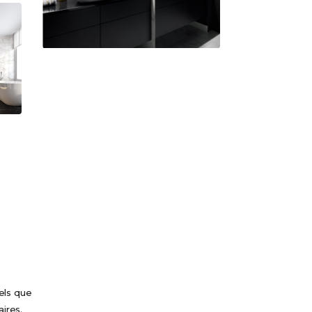
els que
aires.