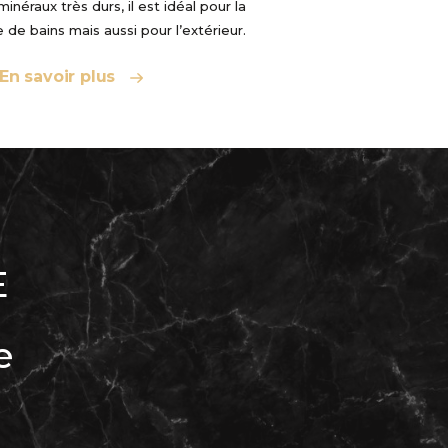
éraux très durs, il est idéal pour la
le de bains mais aussi pour l’extérieur.
En savoir plus
E
e