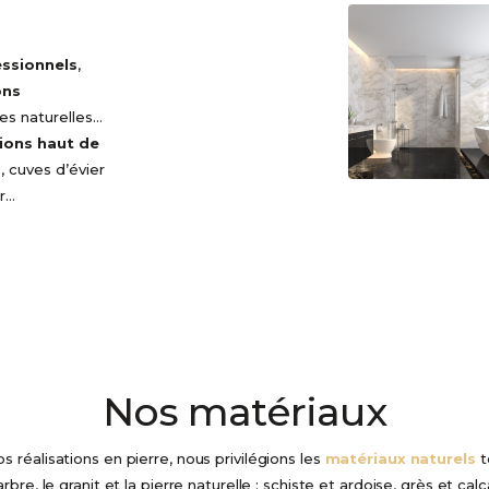
essionnels
,
ons
res naturelles…
tions haut de
, cuves d’évier
ar…
Nos matériaux
s réalisations en pierre, nous privilégions les
matériaux naturels
t
rbre, le granit et la pierre naturelle : schiste et ardoise, grès et calc