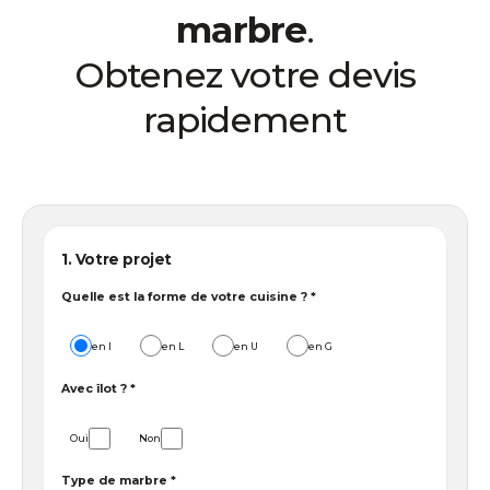
marbre
.
Obtenez votre devis
rapidement
1. Votre projet
Quelle est la forme de votre cuisine ? *
en I
en L
en U
en G
Avec îlot ? *
Oui
Non
Type de marbre *