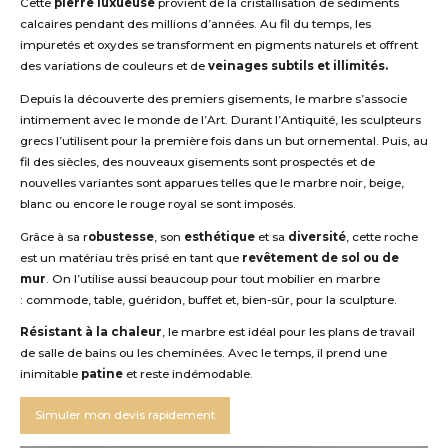
Cette
pierre luxueuse
provient de la cristallisation de sédiments
calcaires pendant des millions d’années. Au fil du temps, les
impuretés et oxydes se transforment en pigments naturels et offrent
des variations de couleurs et de
veinages subtils et illimités.
Depuis la découverte des premiers gisements, le marbre s’associe
intimement avec le monde de l’Art. Durant l’Antiquité, les sculpteurs
grecs l’utilisent pour la première fois dans un but ornemental. Puis, au
fil des siècles, des nouveaux gisements sont prospectés et de
nouvelles variantes sont apparues telles que le marbre noir, beige,
blanc ou encore le rouge royal se sont imposés.
Grâce à sa r
obustesse
, son
esthétique
et sa
diversité
, cette roche
est un matériau très prisé en tant que
revêtement de sol ou de
mur
. On l’utilise aussi beaucoup pour tout mobilier en marbre
: commode, table, guéridon, buffet et, bien-sûr, pour la sculpture.
Résistant à la chaleur
, le marbre est idéal pour les plans de travail
de salle de bains ou les cheminées. Avec le temps, il prend une
inimitable
patine
et reste indémodable.
Simuler mon devis rapidement