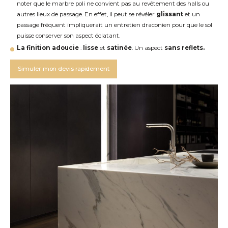
noter que le marbre poli ne convient pas au revêtement des halls ou
autres lieux de passage. En effet, il peut se révéler
glissant
et un
passage fréquent impliquerait un entretien draconien pour que le sol
puisse conserver son aspect éclatant.
La finition adoucie
:
lisse
et
satinée
. Un aspect
sans reflets.
Simuler mon devis rapidement