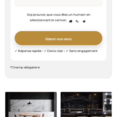
Svp prouvez que vous êtes un humain en
Svp
sélectionnant
le camion
.
1
2
3
prouvez
que
vous
Obtenir mon devis
êtes
un
✓ Réponse rapide • ✓ Devis clair • ✓ Sans engagement
humain
en
sélectionnant
*Champ obligatoire
le
camion.