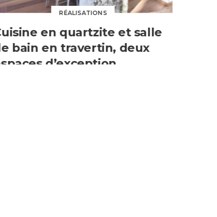
RÉALISATIONS
Cuisine en quartzite et salle
de bain en travertin, deux
espaces d’exception
n partenariat avec DaVinci, Alpes Léman Marbrerie a
ravaillé deux pierres naturelles d’exception.