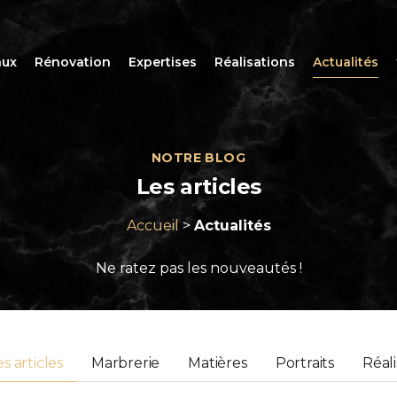
aux
Rénovation
Expertises
Réalisations
Actualités
NOTRE BLOG
Les
articles
Accueil
>
Actualités
Ne ratez pas les nouveautés !
s articles
Marbrerie
Matières
Portraits
Réali