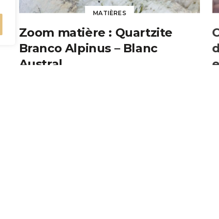
MATIÈRES
Zoom matière : Quartzite
Branco Alpinus – Blanc
Austral
Rare, lumineux et spectaculaire, ce granit fascine par
E
son éclat et ses inclusions naturelles de pierres
t
précieuses.