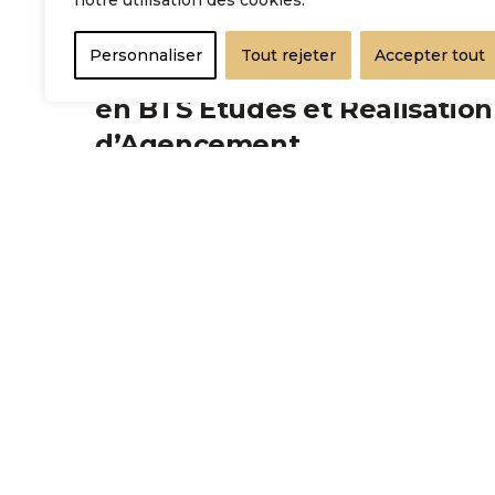
notre utilisation des cookies.
PORTRAITS
Personnaliser
Tout rejeter
Accepter tout
Elwan Baras Raso, alternant
en BTS Études et Réalisation
d’Agencement
Fidèle à son esprit de transmission des savoirs,
l'équipe a accueilli un nouvel alternant passionné par
l'agencement.