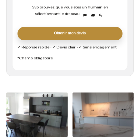
Svp prouvez que vous êtes un humain en
Svp
sélectionnant
le drapeau
.
1
2
3
prouvez
que
Obtenir mon devis
vous
êtes
un
✓ Réponse rapide • ✓ Devis clair • ✓ Sans engagement
humain
*Champ obligatoire
en
sélectionnant
le
drapeau.