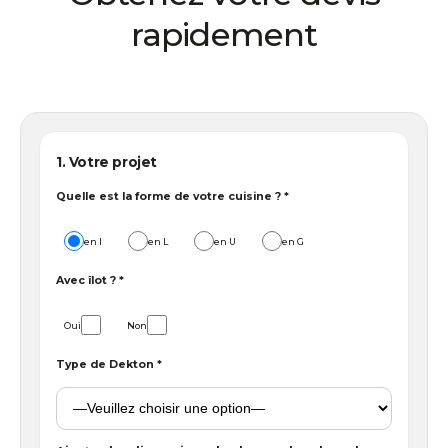
rapidement
1. Votre projet
Quelle est la forme de votre cuisine ? *
en I
en L
en U
en G
Avec îlot ? *
Oui
Non
Type de Dekton *