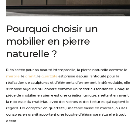
P
ourquoi
choisir
u
n
mobilier
en pierre
naturelle
?
Plébiscitée pour sa beauté intemporelle, l
a pierre naturelle comme
le
marbre
,
l
e
granit
, le
quartzite
est prisée depuis l’antiquité pour la
réalisation de sculpture
s
et d’éléments d’ornement.
Indémodable, elle
s’impose a
ujourd’hui encore
comme un matériau
tendance.
Chaque
pièce de mobilier en pierre est
une création
unique, mettant en avant
la noblesse du matériau avec des veines et des textures qui captent le
regard. Un comptoir en quartzite, une table basse en marbre, ou des
consoles en granit apportent une touche d’élégance naturelle à tout
décor.