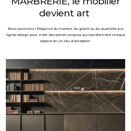
MARBRERIE,
le mobilier
devient art
Nous associons l
’élégance
du marbre
,
du granit
ou du quartzite
aux
lignes design
pour
cr
éer
des pièces uni
ques
qui
transforme
nt
chaque
espace en un lieu d’exception.