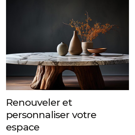
Renouvele
r
et
personnalise
r
votre
espace