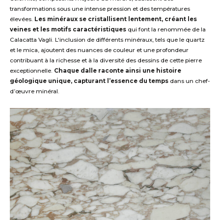
transformations sous une intense pression et des températures
élevées.
Les minéraux se cristallisent lentement, créant les
veines et les motifs caractéristiques
qui font la renommée de la
Calacatta
Vagl
i
. L
‘incl
u
sion
de di
fférent
s minéraux, tels que le quartz
et le mica, ajoutent des nuances de couleur et une profondeur
contribuant à la richesse et à la diversité de
s dessins de
cette pierre
exceptionnelle.
Chaque dalle raconte ainsi une histoire
géologique unique, capturant l’essence du temps
dans un chef-
d’œuvre minéral.