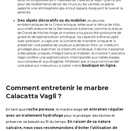
pour les revêtements de sol, les murs ou les vanités, la pierre
apporte une atmosphère spa à tout espace, évoquant le luxe et la
sérénité.
Des objets décoratifs ou du mobilier.
es œuvres
emblématiques de la Grèce antique, telles que la Vénus de Milo,
aux chefs-d’œuvre de la Renaissance italienne, comme la statue
de David de Michel-Ange, le marbre a toujours été synonyme de
grâce et de sophistication artistique. Sa capacité à être sculpté
avec précision, à capturer la lumière de manière unique et à
présenter une palette de couleurs subtiles en font un médium
privilégié pour exprimer la créativité artistique.
I
l donne naissance
à des pièces uniques. Intégré dans le mobilier, le marbre
Calacatta
Vagli
confère une sophistication intemporelle aux tables basses,
aux consoles et aux étagères.
N’hésitez pas à nous commander
une pièce sur-mesure ou à visiter notre
boutique en ligne.
Comment entretenir
le marbre
C
alacatta
V
agli
?
En tant que
roche poreuse
, le marbre exige
un entretien régulier
avec un traitement hydrofuge
pour le protéger des tâches et
préserver sa beauté au fil du temps.
En raison de sa nature
calcaire, nous vous recommandons d’éviter l’utilisation de