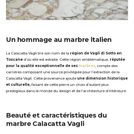
U
n h
ommage au marbre italien
La
Calacatta
Vagli
tire son nom de la
région de
Vagli
di Sotto en
Toscane
d’où elle est extraite
. Cette région emblématique
,
réputée
pour la qualité exceptionnelle de ses
marbres
, compte des
carrières
composant
une source privilégiée pour l’extraction de la
Calacatta
Vagli
.
Cette
provenance
ajoute
une dimension historique
et culturelle,
faisant
de cette pierre
un choix d’autant plus
prestigieux dans le monde du design et de l’architecture
d’intérieure
.
Beauté et
caractéristiques
du
marbre
C
alacatta
V
agli