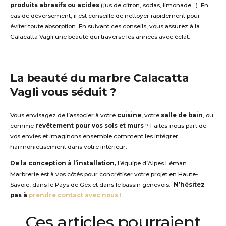
produits abrasifs ou acides
(jus de citron, sodas, limonade…). En
cas de déversement, il est conseillé de nettoyer rapidement pour
éviter toute absorption. En suivant ces conseils, vous assurez à la
Calacatta
Vagli
une beauté qui traverse les années avec éclat
.
La beauté du marbre
Calacatta
Vagli
vous séduit ?
Vous envisagez de l’associer à votre
cuisine
, votre
salle de bain
, ou
comme
revêtement pour vos sols et murs
?
Faites-nous part de
vo
s envies
et
imaginons ensemble comment
l
es
intégrer
harmonieusement dans votre intérieur.
De la conception à l’installation,
l’équipe d’Alpes Léman
Marbrerie est à vos côtés pour concrétiser votre projet en Haute-
Savoie, dans le Pays de Gex et dans le bassin genevois.
N’hésitez
pas à
prendre contact avec nous !
Ces articles pourraient