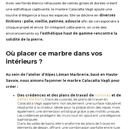
A
vec s
es fonds
blancs
rehaussés de veines grises et dorées cré
a
nt
une esthétique
captivante,
le
marbre
Calacatta
Vagli
ajout
e
une
touche d’élégance à tou
s
les
espace
s
.
Elle se décline
en
diverses
finitions : polie, vieillie, patinée, adoucie
afin de correspondre à
chaque projet et
envie.
En intégrant
cette pierre
, on crée des
environnements où
l’esthétique haut de gamme rencontre la
solidité
de la pierre
.
Où placer ce marbre dans vos
intérieurs
?
Au
s
e
in de l’atelier d’Alpes Léman Marbrerie
,
basé
en Haute-
Savoie, nous aimons façonner l
e marbre
Calacatta
Vagli
pour
créer :
Des crédences et des plans de travail de
cuisines
et de
salles de bain
.
Dans les cuisines, les plans de travail en
Calacatta
Vagli
apportent non seulement une surface robuste et
résistante à la chaleur idéale pour la préparation des repas, mais
également une dimension artistique grâce à ses motifs uniques.
Les crédences
prot
è
g
e
nt
les murs tout en ajoutant une élégance
sophistiquée.
Dans les salles de bains,
elle
transforme les plans de travail en
éléments de design, offrant une combinaison parfaite entre luxe