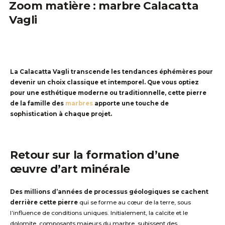
Zoom matière : marbre Calacatta
Vagli
La
Calacatta
Vagli
transcende les tendances éphémères pour
devenir un choix classique et intemporel. Que vous optiez
pour une esthétique moderne ou traditionnelle, cette pierre
de la famille
des
marbres
apporte une touche de
sophistication à chaque projet
.
Retour sur la formation d’une
œuvre d’art minéral
e
Des
millions d’années de processus géologiques
se cachent
derrière cette pierre
qui
s
e forme au cœur de la
t
erre
,
sous
l’influence de conditions uniques. Initialement, la calcite et le
dolomite, composants majeurs du marbre, subissent des