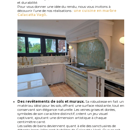
et durabilité.
Pour vous donner une idée du rendu, nous vous invitons à
découvrir l’une de nos réalisations :
une cuisine en marbre
Calacatta
Vagli
.
Des revêtements de sols et
muraux.
Sa robustesse en f
ai
t un
matériau idéal pour les sols, offrant une surface résistante, tout en
conservant son élégance naturelle. Les veines grises et dorées,
symboles de son caractère distinctif, créent un jeu visuel
captivant, ajoutant une dimension artistique à chaque
centimètre carré.
Les salles de bains deviennent quant à elle des sanctuaires de
détente lorsqu’elles sont habillées de
Calacatta
Vagli
. Que ce soit